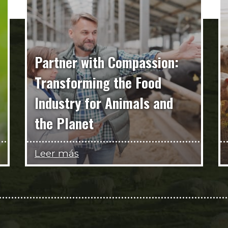
Partner with Compassion:
Transforming the Food
Industry for Animals and
the Planet
Leer más