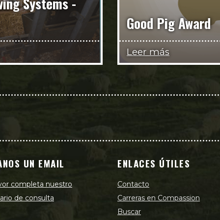
wing Systems -
Good Pig Award
Leer más
ANOS UN EMAIL
ENLACES ÚTILES
vor completa nuestro
Contacto
ario de consulta
Carreras en Compassion
Buscar