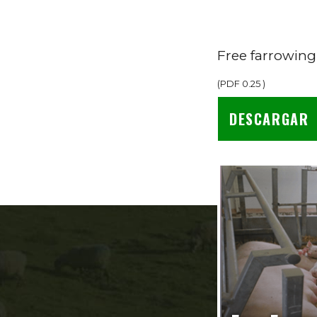
Free farrowing
(
PDF
0.25
)
DESCARGAR