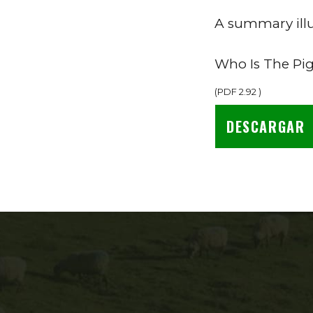
A summary illu
Who Is The Pi
(
PDF
2.92
)
DESCARGAR