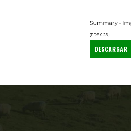
Summary - Imp
(
PDF
0.25
)
DESCARGAR