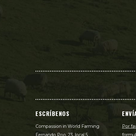
ESCRÍBENOS
ENVÍ
Compassion in World Farming
Por fa
Fernando Poo, 23, local 5
formul