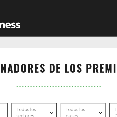
NADORES DE LOS PREM
Todos los
Todos los
T
sectores
paises
P