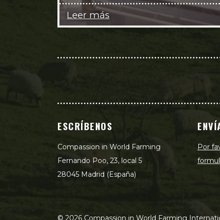
Leer más
ESCRÍBENOS
ENVÍ
Compassion in World Farming
Por fa
Fernando Poo, 23, local 5
formul
28045 Madrid (España)
©
2026
Compassion in World Farming Internati