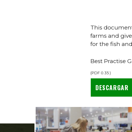
This document 
farms and giv
for the fish and
Best Practise 
(
PDF
0.35
)
DESCARGAR