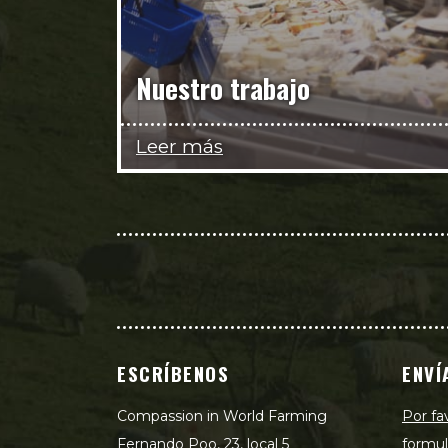
Nuestro trabajo
Leer más
ESCRÍBENOS
ENVÍ
Compassion in World Farming
Por fa
Fernando Poo, 23, local 5
formul