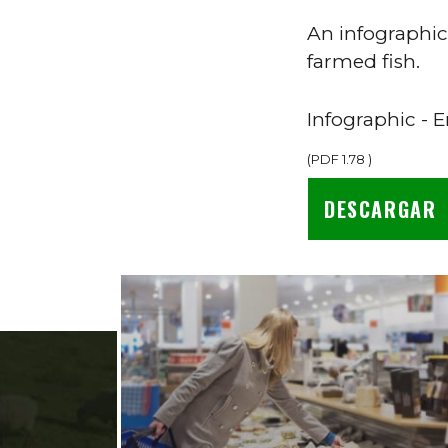
An infographi
farmed fish.
Infographic - 
(
PDF
1.78
)
DESCARGAR