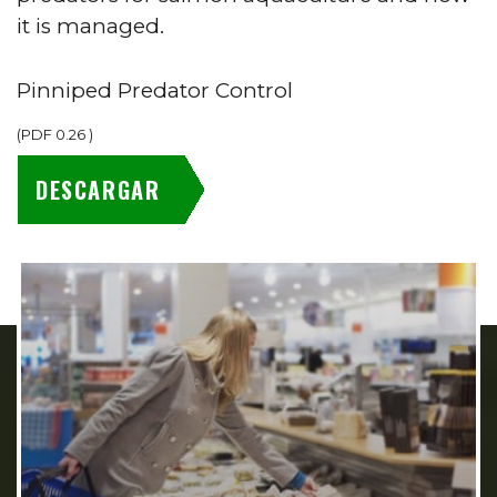
it is managed.
Pinniped Predator Control
(
PDF
0.26
)
DESCARGAR