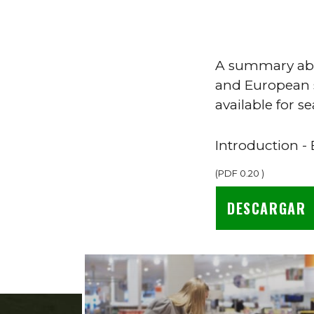
A summary abou
and European s
available for s
Introduction -
(
PDF
0.20
)
DESCARGAR