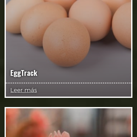
EggTrack
Leer más